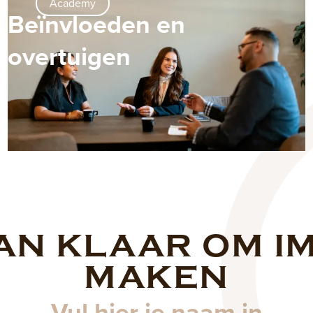
Academy
Beïnvloeden en
overtuigen
AN KLAAR OM I
Naam
MAKEN