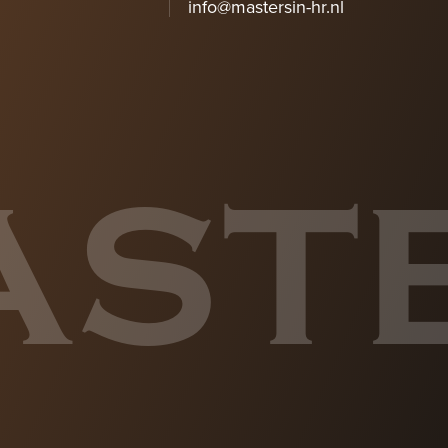
info@mastersin-hr.nl
AST