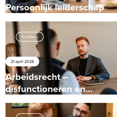
Persoonlijk leiderschap
Academy
21 april 2026
Arbeidsrecht –
disfunctioneren en
gedrag