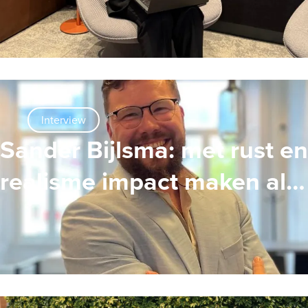
Masters in HR
Interview
Sander Bijlsma: met rust en
realisme impact maken als
Interim HR Adviseur