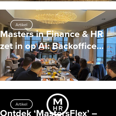
Artikel
Masters in Finance & HR
zet in op AI: Backoffice
personeel volgt AI-training
Artikel
Ontdek ‘MastersFlex’ –