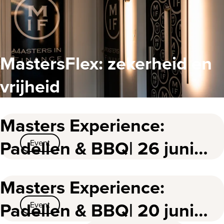
MastersFlex: zekerheid en
vrijheid
Masters Experience:
Padellen & BBQ| 26 juni
Event
2025
Masters Experience:
Padellen & BBQ| 20 juni
Event