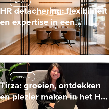
Artikel
HR detachering: flexibiliteit
en expertise in een
veranderende organisatie
Interview
Tirza: groeien, ontdekken
en plezier maken in het HR-
vak. Haar eerste jaar bij