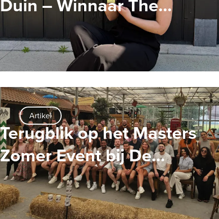
Duin – Winnaar The
Ambassador Award
Artikel
Terugblik op het Masters
Zomer Event bij De
Tuinderij