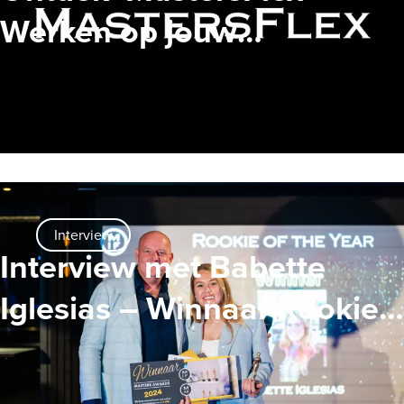
Werken op jouw
voorwaarden
Interview
Interview met Babette
Iglesias – Winnaar Rookie
of the Year