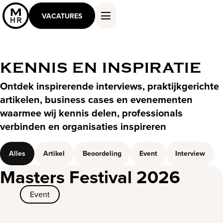
VACATURES
KENNIS EN INSPIRATIE
DIENSTEN EN OPLOSSINGEN
Ontdek inspirerende interviews, praktijkgerichte
WERKEN ALS MASTER
artikelen, business cases en evenementen
KENNIS EN INSPIRATIE
waarmee wij kennis delen, professionals
OVER ONS
verbinden en organisaties inspireren
CONTACT
Alles
Artikel
Beoordeling
Event
Interview
Masters Festival 2026
Event