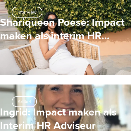
Interview
Shariqueen Poese: Impact
maken als interim HR
Professional
Artikel
Ingrid: Impact maken als
Interim HR Adviseur