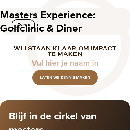
2024
Masters Experience:
Golfclinic & Diner
Event
WIJ STAAN KLAAR OM IMPACT
Naam
TE MAKEN
LATEN WE KENNIS MAKEN
Blijf in de cirkel van
masters