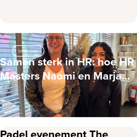
Interview
Samen sterk in HR: hoe HR
Masters Naomi en Marja
elkaar versterken!
Padel evenement The