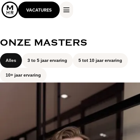
VACATURES
ONZE MASTERS
DIENSTEN EN OPLOSSINGEN
WERKEN ALS MASTER
Alles
3 to 5 jaar ervaring
5 tot 10 jaar ervaring
KENNIS EN INSPIRATIE
10+ jaar ervaring
OVER ONS
CONTACT