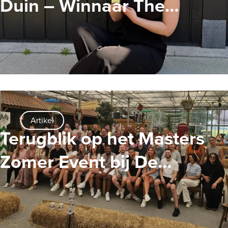
Duin – Winnaar The
Ambassador Award
Artikel
Terugblik op het Masters
Zomer Event bij De
Tuinderij