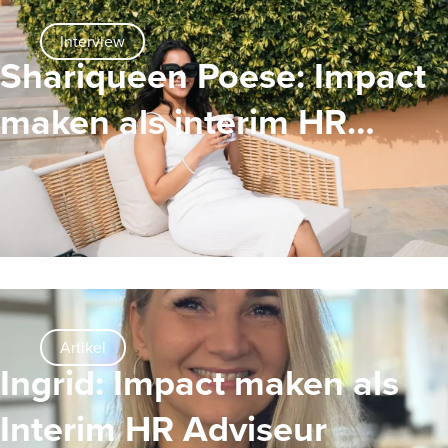
Interview
Shariqueen Poese: Impact
maken als interim HR
Professional
Artikel
Ingrid: Impact maken als
Interim HR Adviseur