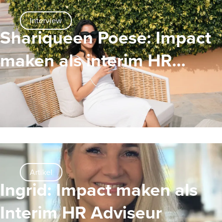
Interview
Shariqueen Poese: Impact
maken als interim HR
Professional
Artikel
Ingrid: Impact maken als
Interim HR Adviseur