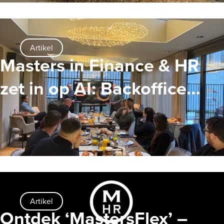
Artikel
Masters in Finance & HR
zet in op AI: Backoffice
personeel volgt AI-training
Artikel
Ontdek ‘MastersFlex’ –