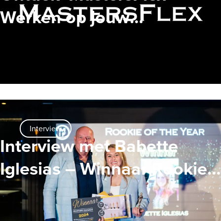
Werken op jouw
voorwaarden
Interview
Interview met Babette
Iglesias – Winnaar Rookie
of the Year