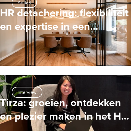
Artikel
HR detachering: flexibiliteit
en expertise in een
veranderende organisatie
Interview
Tirza: groeien, ontdekken
en plezier maken in het HR-
vak. Haar eerste jaar bij