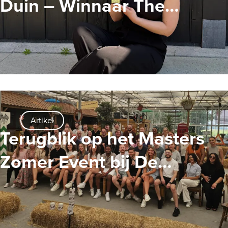
Duin – Winnaar The
Ambassador Award
Artikel
Terugblik op het Masters
Zomer Event bij De
Tuinderij