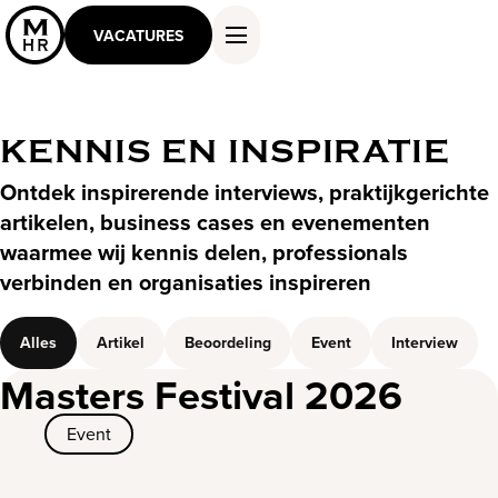
VACATURES
KENNIS EN INSPIRATIE
DIENSTEN EN OPLOSSINGEN
Ontdek inspirerende interviews, praktijkgerichte
WERKEN ALS MASTER
artikelen, business cases en evenementen
KENNIS EN INSPIRATIE
waarmee wij kennis delen, professionals
OVER ONS
verbinden en organisaties inspireren
CONTACT
Alles
Artikel
Beoordeling
Event
Interview
Masters Festival 2026
Event