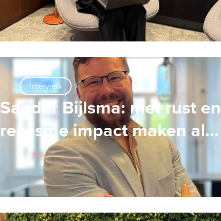
Masters in HR
Interview
Sander Bijlsma: met rust en
realisme impact maken als
Interim HR Adviseur