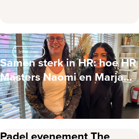
Interview
Samen sterk in HR: hoe HR
Masters Naomi en Marja
elkaar versterken!
Padel evenement The