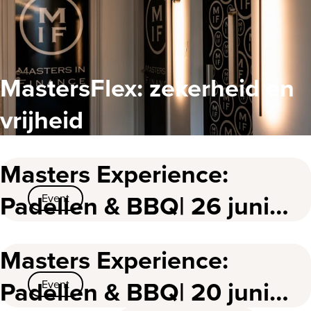
MastersFlex: zekerheid en
vrijheid
Masters Experience:
Padellen & BBQ| 26 juni
Event
2025
Masters Experience:
Padellen & BBQ| 20 juni
Event