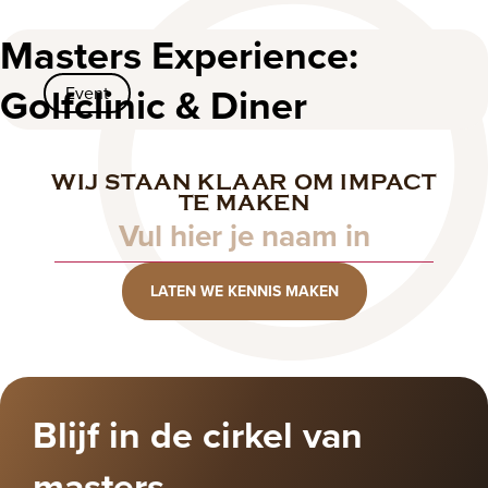
2024
Masters Experience:
Golfclinic & Diner
Event
WIJ STAAN KLAAR OM IMPACT
Naam
TE MAKEN
LATEN WE KENNIS MAKEN
Blijf in de cirkel van
masters