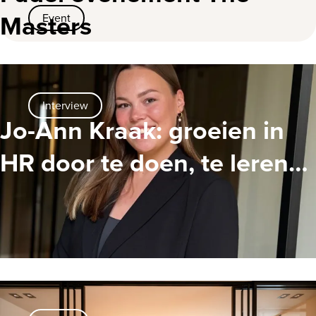
Masters
Event
Interview
Jo-Ann Kraak: groeien in
HR door te doen, te leren
en te adviseren