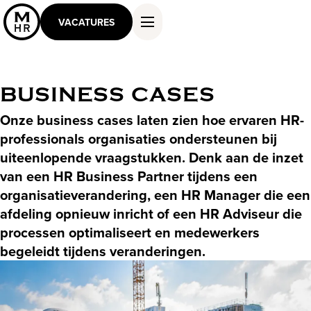
VACATURES
BUSINESS CASES
DIENSTEN EN OPLOSSINGEN
Onze business cases laten zien hoe ervaren HR-
WERKEN ALS MASTER
professionals organisaties ondersteunen bij
KENNIS EN INSPIRATIE
uiteenlopende vraagstukken. Denk aan de inzet
OVER ONS
van een HR Business Partner tijdens een
CONTACT
organisatieverandering, een HR Manager die een
afdeling opnieuw inricht of een HR Adviseur die
processen optimaliseert en medewerkers
begeleidt tijdens veranderingen.