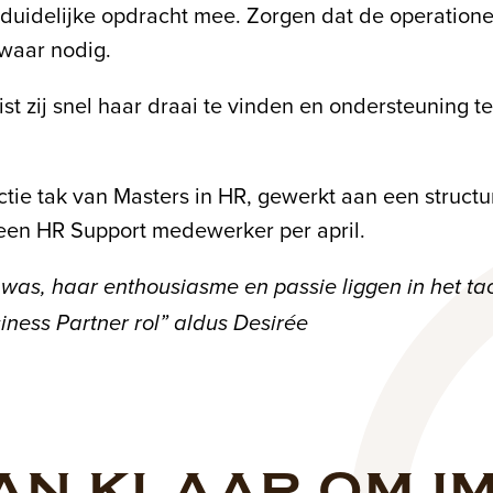
een duidelijke opdracht mee. Zorgen dat de operati
 waar nodig.
, wist zij snel haar draai te vinden en ondersteuni
ctie tak van Masters in HR, gewerkt aan een structur
 een HR Support medewerker per april.
was, haar enthousiasme en passie liggen in het ta
iness Partner rol” aldus Desirée
AN KLAAR OM I
Naam