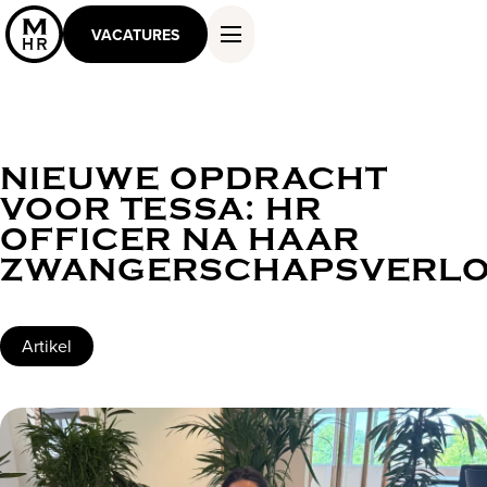
VACATURES
NIEUWE OPDRACHT
DIENSTEN EN OPLOSSINGEN
VOOR TESSA: HR
WERKEN ALS MASTER
OFFICER NA HAAR
KENNIS EN INSPIRATIE
ZWANGERSCHAPSVERL
OVER ONS
CONTACT
Artikel