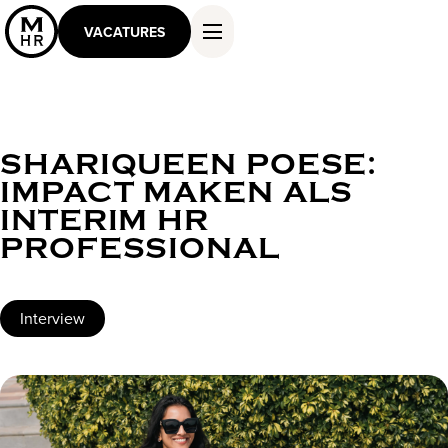
VACATURES
SHARIQUEEN POESE:
DIENSTEN EN OPLOSSINGEN
IMPACT MAKEN ALS
WERKEN ALS MASTER
INTERIM HR
KENNIS EN INSPIRATIE
PROFESSIONAL
OVER ONS
CONTACT
Interview