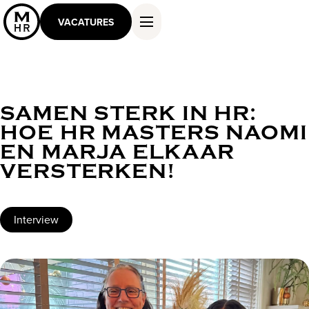
VACATURES
SAMEN STERK IN HR:
DIENSTEN EN OPLOSSINGEN
HOE HR MASTERS NAOMI
WERKEN ALS MASTER
EN MARJA ELKAAR
KENNIS EN INSPIRATIE
VERSTERKEN!
OVER ONS
CONTACT
Interview