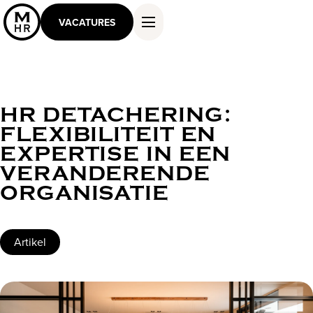
VACATURES
HR DETACHERING:
DIENSTEN EN OPLOSSINGEN
FLEXIBILITEIT EN
WERKEN ALS MASTER
EXPERTISE IN EEN
KENNIS EN INSPIRATIE
VERANDERENDE
OVER ONS
ORGANISATIE
CONTACT
Artikel